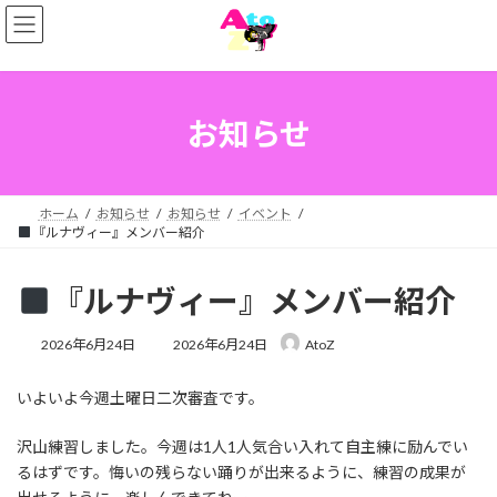
コ
ナ
ン
ビ
テ
ゲ
ン
ー
ツ
シ
へ
ョ
お知らせ
ス
ン
キ
に
ッ
移
プ
動
ホーム
お知らせ
お知らせ
イベント
『ルナヴィー』メンバー紹介
『ルナヴィー』メンバー紹介
最
2026年6月24日
2026年6月24日
AtoZ
終
更
いよいよ今週土曜日二次審査です。
新
日
時
沢山練習しました。今週は1人1人気合い入れて自主練に励んでい
:
るはずです。悔いの残らない踊りが出来るように、練習の成果が