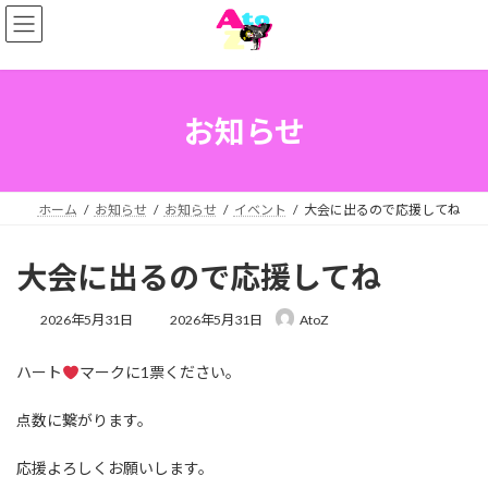
コ
ナ
ン
ビ
テ
ゲ
ン
ー
ツ
シ
へ
ョ
お知らせ
ス
ン
キ
に
ッ
移
プ
動
ホーム
お知らせ
お知らせ
イベント
大会に出るので応援してね
大会に出るので応援してね
最
2026年5月31日
2026年5月31日
AtoZ
終
更
ハート
マークに1票ください。
新
日
時
点数に繋がります。
:
応援よろしくお願いします。