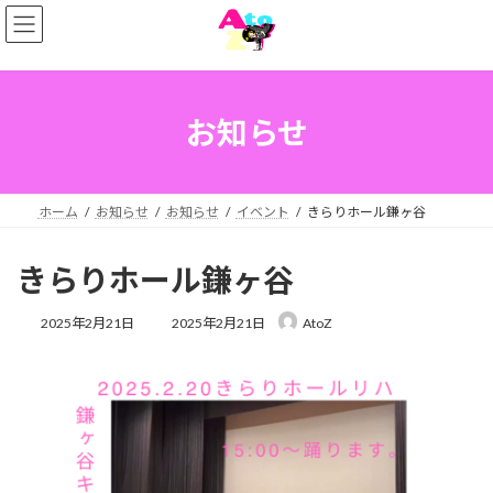
コ
ナ
ン
ビ
テ
ゲ
ン
ー
ツ
シ
へ
ョ
お知らせ
ス
ン
キ
に
ッ
移
プ
動
ホーム
お知らせ
お知らせ
イベント
きらりホール鎌ヶ谷
きらりホール鎌ヶ谷
最
2025年2月21日
2025年2月21日
AtoZ
終
更
新
日
時
: