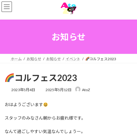
コ
ナ
ン
ビ
テ
ゲ
ン
ー
ツ
シ
へ
ョ
お知らせ
ス
ン
キ
に
ッ
移
プ
動
ホーム
お知らせ
お知らせ
イベント
コルフェス2023
コルフェス2023
最
2023年5月4日
2025年5月12日
AtoZ
終
更
おはようございます
新
日
時
スタッフのみなさん朝からお疲れ様です。
:
なんて過ごしやすい気温なんでしょうー。